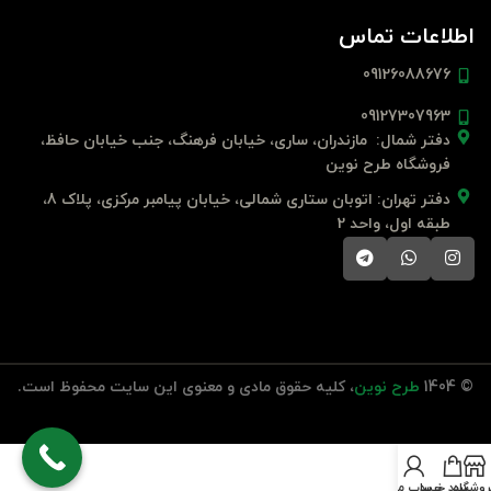
اطلاعات تماس
09126088676
09127307963
دفتر شمال: مازندران، ساری، خیابان فرهنگ، جنب خیابان حافظ،
فروشگاه طرح نوین
دفتر تهران: اتوبان ستاری شمالی، خیابان پیامبر مرکزی، پلاک 8،
طبقه اول، واحد 2
© 1404
طرح نوین
، کلیه حقوق مادی و معنوی این سایت محفوظ است.
روشگاه
سبد خرید
حساب من