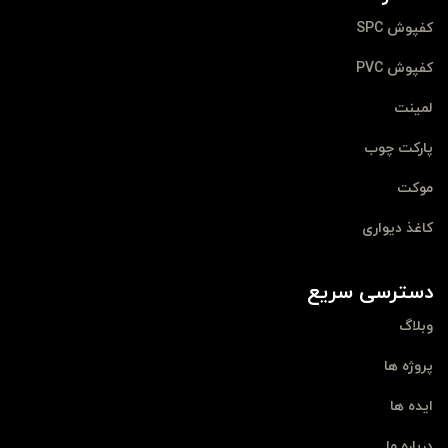
کفپوش SPC
کفپوش PVC
لمینت
پارکت چوب
موکت
کاغذ دیواری
دسترسی سریع
وبلاگ
پروژه ها
ایده ها
درباره ما