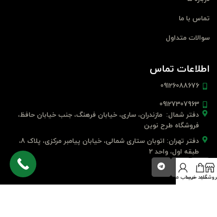
تماس با ما
سوالات متداول
اطلاعات تماس
09126088676
09127307963
دفتر شمال: مازندران، ساری، خیابان فرهنگ، جنب خیابان حافظ،
فروشگاه طرح نوین
دفتر تهران: اتوبان ستاری شمالی، خیابان پیامبر مرکزی، پلاک 8،
طبقه اول، واحد 2
روشگاه
سبد خرید
حساب من