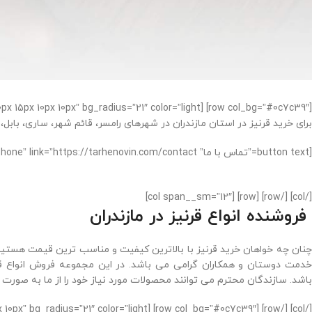
[row col_bg=”#0c7c39″] [col span__sm=”12″ padding=”20px 15px 10px 10px” bg_radius=”21″ color=”light”]
برای خرید قرنیز در استان مازندران در شهرهای رامسر، قائم شهر، ساری، بابل،
[button text=”تماس با ما” color=”secondary” radius=”99″ depth=”2″ expand=”true” icon=”icon-phone” link=”https://tarhenovin.com/contact/”] [divider align=”center”]
[/col] [/row] [row] [col span__sm=”12″]
فروشنده انواع قرنیز در مازندران
نان چه خواهان خرید قرنیز با بالاترین کیفیت و مناسب ترین قیمت هستید
دمت دوستان و همکاران گرامی می باشد.
در این مجموعه فروش انواع ق
باشد.
سازندگان محترم می ‌توانند محصولات مورد نیاز خود را از ما به صورت عم
[/col] [/row] [row col_bg=”#0c7c39″] [col span__sm=”12″ padding=”20px 15px 10px 10px” bg_radius=”21″ color=”light”]