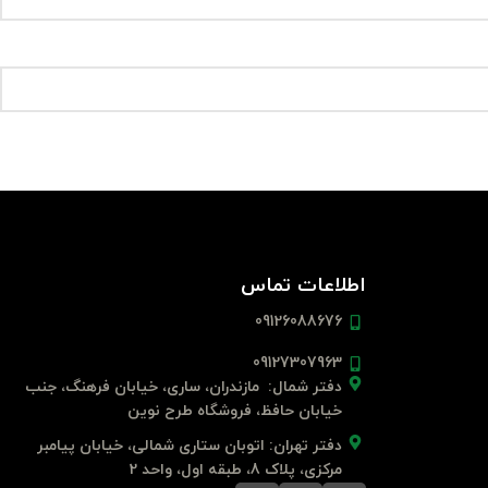
اطلاعات تماس
09126088676
09127307963
دفتر شمال: مازندران، ساری، خیابان فرهنگ، جنب
خیابان حافظ، فروشگاه طرح نوین
دفتر تهران: اتوبان ستاری شمالی، خیابان پیامبر
مرکزی، پلاک 8، طبقه اول، واحد 2