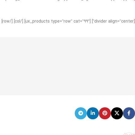
[divider align=”center”] [ux_products type=”row” cat=”99″] [/col] [/row]
جدیدتر