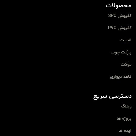
محصولات
کفپوش SPC
کفپوش PVC
لمینت
پارکت چوب
موکت
کاغذ دیواری
دسترسی سریع
وبلاگ
پروژه ها
ایده ها