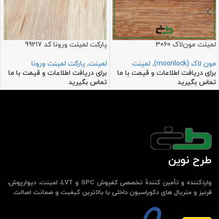
لمینت مون‌لاک 3060
پارکت لمینت ورونا کد 99217
مون لاک (moonlock)
,
لمینت
لمینت
,
پارکت لمینت ورونا
برای دریافت اطلاعات و قیمت با ما
برای دریافت اطلاعات و قیمت با ما
تماس بگیرید
تماس بگیرید
طرح نوین
واردکننده و تأمین کنندهٔ تخصصی کفپوش SPC و LVT، لمینت، دیوارپوش،
قرنیز و متریال های دکوراسیون داخلی با بالاترین کیفیت و ضمانت اصالت