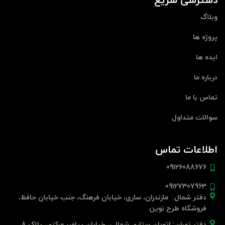
دسترسی سریع
وبلاگ
پروژه ها
ایده ها
درباره ما
تماس با ما
سوالات متداول
اطلاعات تماس
09126088676
09127307963
دفتر شمال: مازندران، ساری، خیابان فرهنگ، جنب خیابان حافظ،
فروشگاه طرح نوین
دفتر تهران: اتوبان ستاری شمالی، خیابان پیامبر مرکزی، پلاک 8،