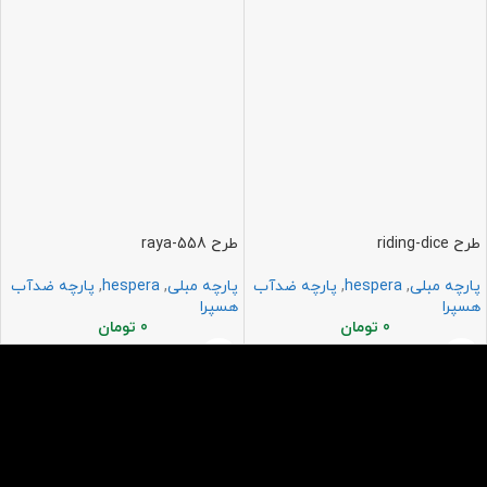
طرح riding-dice
طرح raya-558
پارچه مبلی
,
hespera
,
پارچه ضدآب
پارچه مبلی
,
hespera
,
پارچه ضدآب
هسپرا
هسپرا
0
تومان
0
تومان