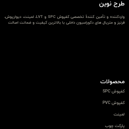
طرح نوین
واردکننده و تأمین کنندهٔ تخصصی کفپوش SPC و LVT، لمینت، دیوارپوش،
قرنیز و متریال های دکوراسیون داخلی با بالاترین کیفیت و ضمانت اصالت
محصولات
کفپوش SPC
کفپوش PVC
لمینت
پارکت چوب