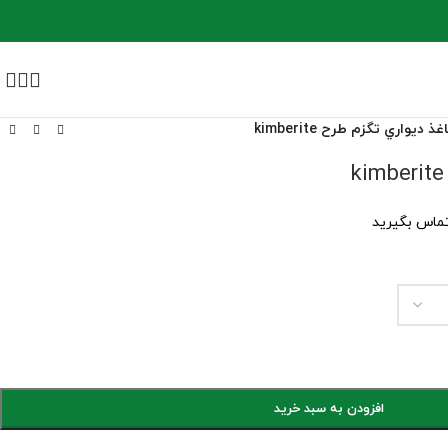
غذ ديواري تگزم طرح kimberite
تماس بگیرید
افزودن به سبد خرید