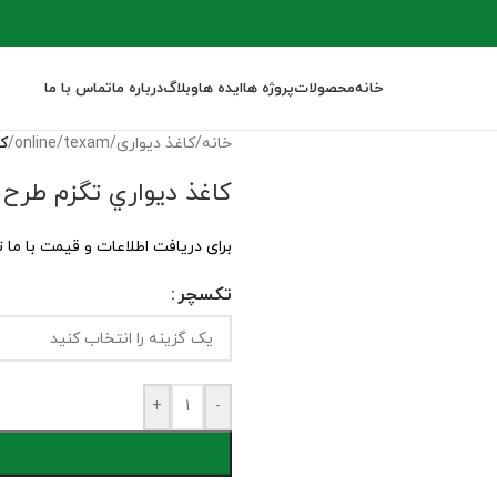
خانه
محصولات
پروژه ها
ایده ها
وبلاگ
درباره ما
تماس با ما
خانه
/
کاغذ دیواری
/
texam
/
online
/
کا
کاغذ ديواري تگزم طرح kimberite
برای دریافت اطلاعات و قیمت با ما 
تکسچر
+
-