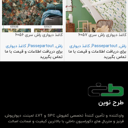
کاغذ دیواری راش سری 6057
کاغذ دیواری راش سری 6056
راش
,
Passepartout
,
کاغذ دیواری
راش
,
Passepartout
,
کاغذ دیواری
برای دریافت اطلاعات و قیمت با ما
برای دریافت اطلاعات و قیمت با ما
تماس بگیرید
تماس بگیرید
طرح نوین
واردکننده و تأمین کنندهٔ تخصصی کفپوش SPC و LVT، لمینت، دیوارپوش،
قرنیز و متریال های دکوراسیون داخلی با بالاترین کیفیت و ضمانت اصالت