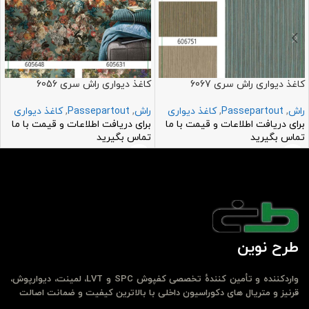
کاغذ دیواری راش سری 6067
کاغذ دیواری راش سری 6056
راش
,
Passepartout
,
کاغذ دیواری
راش
,
Passepartout
,
کاغذ دیواری
برای دریافت اطلاعات و قیمت با ما
برای دریافت اطلاعات و قیمت با ما
تماس بگیرید
تماس بگیرید
طرح نوین
واردکننده و تأمین کنندهٔ تخصصی کفپوش SPC و LVT، لمینت، دیوارپوش،
قرنیز و متریال های دکوراسیون داخلی با بالاترین کیفیت و ضمانت اصالت