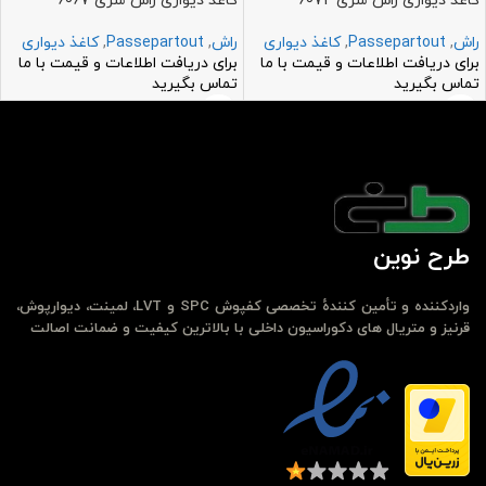
کاغذ دیواری راش سری 6072
کاغذ دیواری راش سری 6067
راش
,
Passepartout
,
کاغذ دیواری
راش
,
Passepartout
,
کاغذ دیواری
برای دریافت اطلاعات و قیمت با ما
برای دریافت اطلاعات و قیمت با ما
تماس بگیرید
تماس بگیرید
طرح نوین
واردکننده و تأمین کنندهٔ تخصصی کفپوش SPC و LVT، لمینت، دیوارپوش،
قرنیز و متریال های دکوراسیون داخلی با بالاترین کیفیت و ضمانت اصالت