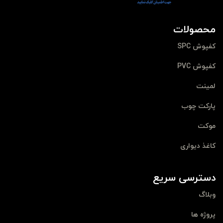
محصولات
کفپوش SPC
کفپوش PVC
لمینت
پارکت چوب
موکت
کاغذ دیواری
دسترسی سریع
وبلاگ
پروژه ها