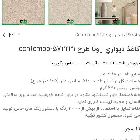
خانه
/
کاغذ دیواری
/
راونا
/
Contempo
کاغذ ديواري راونا طرح contempo-572231
برای دریافت اطلاعات و قیمت با ما تماس بگیرید
سایز: ۱.۰۶ در ۱۵.۶۰ متر
مساحت کل پوشش: ۱۰۶ در ۱۵۶۰ سانتی متر (۱۶.۵ متر مربع)
جنس: وینیل ۲۷۰ گرم
مشخصه‌ها: قابل شستشو، مقاوم در برابر اشعه خورشید است، برای سلامتی
انسان و محیط زیست ضرری ندارد
نقاط تمایز: با استفاده از بیش از ۲۰۰۰۰ رنگ با دستور رنگ های خاص تولید
می شود، محصول کشور ترکیه
تکسچر