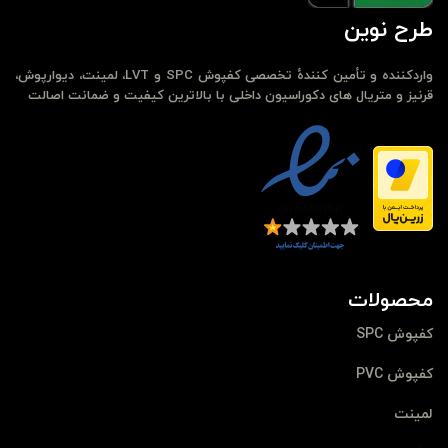
طرح نوین
واردکننده و تأمین کنندهٔ تخصصی کفپوش SPC و LVT، لمینت، دیوارپوش،
قرنیز و متریال های دکوراسیون داخلی با بالاترین کیفیت و ضمانت اصالت
محصولات
کفپوش SPC
کفپوش PVC
لمینت